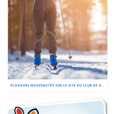
PLUSIEURS NOUVEAUTÉS SUR LE SITE DU CLUB DE GOLF DE BEAUCEVILLE ET À L’HÔTEL LA CACHE DU GOLF!