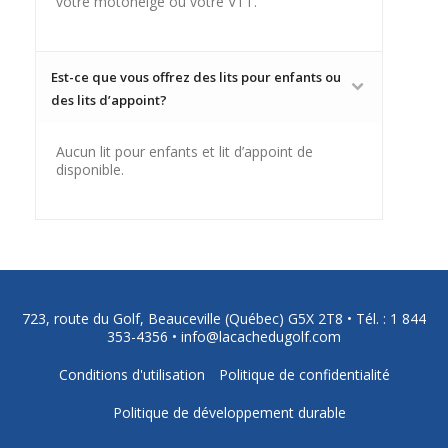
votre motoneige ou votre VTT.
Est-ce que vous offrez des lits pour enfants ou
des lits d’appoint?
Aucun lit pour enfants et lit d’appoint de
disponible.
723, route du Golf, Beauceville (Québec) G5X 2T8 •
Tél. : 1 844
353-4356
•
info@lacachedugolf.com
Conditions d'utilisation
Politique de confidentialité
Politique de développement durable