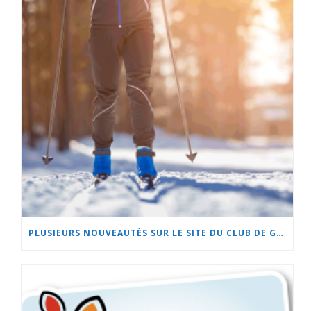
PLUSIEURS NOUVEAUTÉS SUR LE SITE DU CLUB DE GOLF DE BEAUCEVILLE ET À L’HÔTEL LA CACHE DU GOLF!