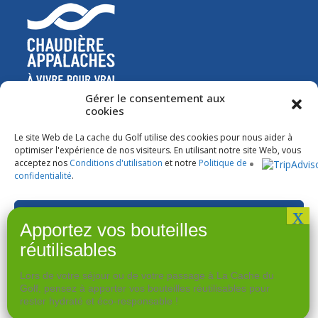
Gérer le consentement aux
cookies
Le site Web de La cache du Golf utilise des cookies pour nous aider à
optimiser l'expérience de nos visiteurs. En utilisant notre site Web, vous
acceptez nos
Conditions d'utilisation
et notre
Politique de
confidentialité
.
Accepter
Refuser
Lors de votre séjour ou de votre passage à La Cache du
Voir les préférences
Golf, pensez à apporter vos bouteilles réutilisables pour
rester hydraté et éco-responsable !
Conditions d’utilisation
Politique de confidentialité
Réserver maintenant
UNE RÉALISATION DE IMA
GO
COMMUNICATION