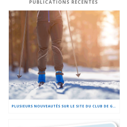
PUBLICATIONS RÉCENTES
PLUSIEURS NOUVEAUTÉS SUR LE SITE DU CLUB DE GOLF DE BEAUCEVILLE ET À L’HÔTEL LA CACHE DU GOLF!