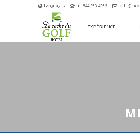
Languages
+1 844 353-4356
info@laca
EXPÉRIENCE
H
M