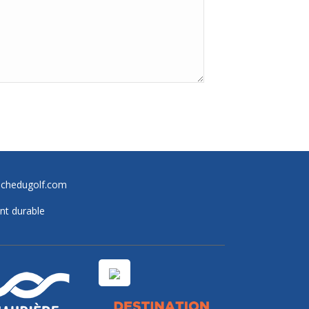
achedugolf.com
nt durable