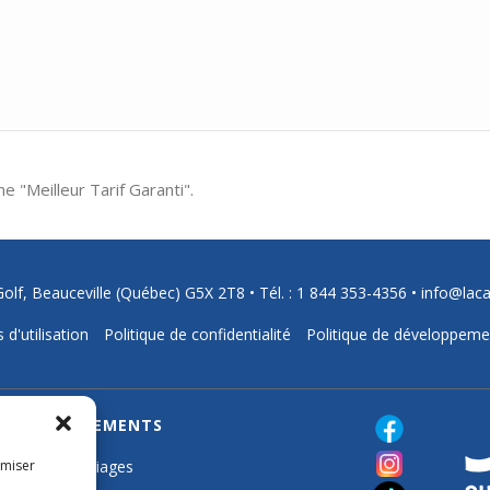
e "Meilleur Tarif Garanti".
Golf, Beauceville (Québec) G5X 2T8 •
Tél. : 1 844 353-4356
•
info@lac
 d'utilisation
Politique de confidentialité
Politique de développeme
ÉVÉNEMENTS
imiser
Mariages