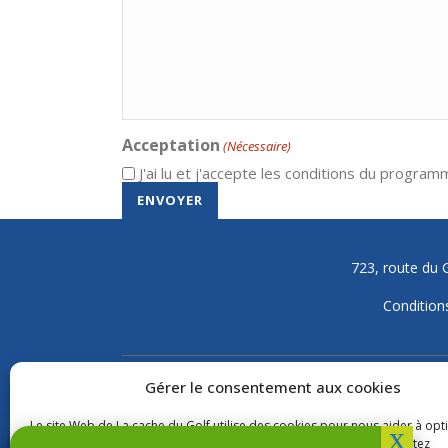
Acceptation
(Nécessaire)
J'ai lu et j'accepte les conditions du programm
723, route du 
Conditions
Gérer le consentement aux cookies
NOS OFFRES
Le site Web de La cache du Golf utilise des cookies pour nous aider à opt
Forfaits
l'expérience de nos visiteurs. En utilisant notre site Web, vous acceptez