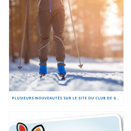
PLUSIEURS NOUVEAUTÉS SUR LE SITE DU CLUB DE GOLF DE BEAUCEVILLE ET À L’HÔTEL LA CACHE DU GOLF!