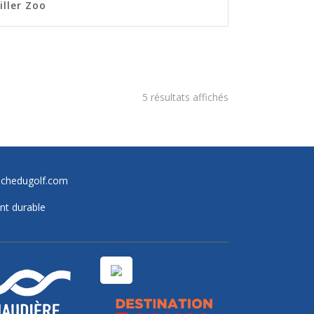
iller Zoo
5 résultats affichés
achedugolf.com
nt durable