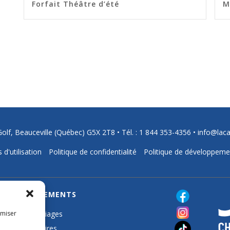
Forfait Théâtre d’été
M
Golf, Beauceville (Québec) G5X 2T8 •
Tél. : 1 844 353-4356
•
info@lac
 d'utilisation
Politique de confidentialité
Politique de développeme
ÉVÉNEMENTS
imiser
Mariages
Affaires