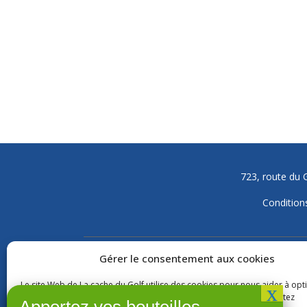
723, route du 
Conditions
Gérer le consentement aux cookies
NOS OFFRES
Le site Web de La cache du Golf utilise des cookies pour nous aider à opt
Forfaits
l'expérience de nos visiteurs. En utilisant notre site Web, vous acceptez