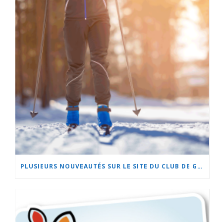
PLUSIEURS NOUVEAUTÉS SUR LE SITE DU CLUB DE GOLF DE BEAUCEVILLE ET À L’HÔTEL LA CACHE DU GOLF!