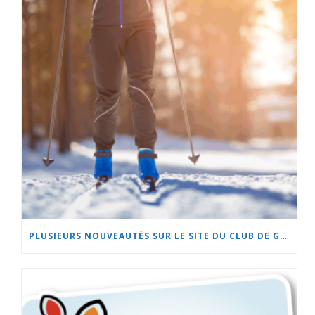
PLUSIEURS NOUVEAUTÉS SUR LE SITE DU CLUB DE GOLF DE BEAUCEVILLE ET À L’HÔTEL LA CACHE DU GOLF!