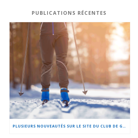
PUBLICATIONS RÉCENTES
PLUSIEURS NOUVEAUTÉS SUR LE SITE DU CLUB DE GOLF DE BEAUCEVILLE ET À L’HÔTEL LA CACHE DU GOLF!