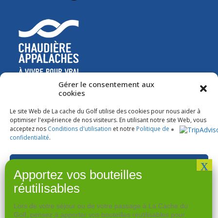
Gérer le consentement aux
cookies
Le site Web de La cache du Golf utilise des cookies pour nous aider à
optimiser l'expérience de nos visiteurs. En utilisant notre site Web, vous
acceptez nos
Conditions d'utilisation
et notre
Politique de
confidentialité
.
Accepter
Refuser
Lors de votre séjour ou de votre passage à La Cache du
Voir les préférences
Golf, pensez à apporter vos bouteilles réutilisables pour